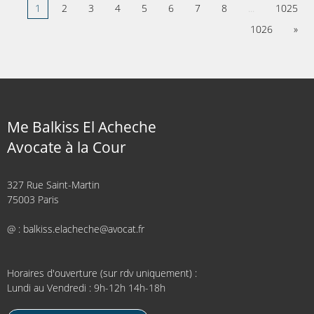
1
2
3
4
5
6
7
8
...
1025
1026
»
Me Balkiss El Acheche
Avocate à la Cour
327 Rue Saint-Martin
75003 Paris
@ : balkiss.elacheche@avocat.fr
Horaires d'ouverture (sur rdv uniquement) :
Lundi au Vendredi : 9h-12h 14h-18h